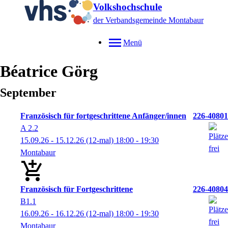
Volkshochschule
der Verbandsgemeinde Montabaur
Menü
Béatrice
Görg
September
Französisch für fortgeschrittene Anfänger/innen
226-40801
A 2.2
15.09.26 - 15.12.26
(12-mal)
18:00
- 19:30
Montabaur
Französisch für Fortgeschrittene
226-40804
B1.1
16.09.26 - 16.12.26
(12-mal)
18:00
- 19:30
Montabaur